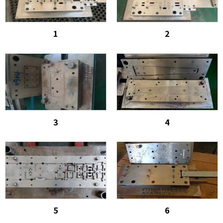
沖鍛胚料節省材料
抽引加工
1
2
冷鍛造
模具
模具零配件
3
4
CNC車/銑/線割加工
自動送料設備
5
6